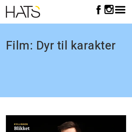
Top
Skip
to
meny
main
navigation
Film: Dyr til karakter