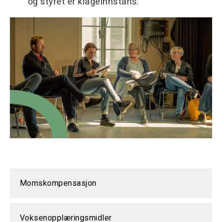
og styret er klageinnstans.
Momskompensasjon
Voksenopplæringsmidler