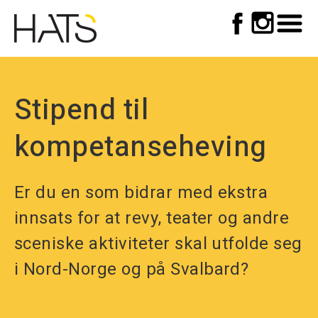
Top
Skip
to
meny
main
navigation
Stipend til
kompetanseheving
Er du en som bidrar med ekstra
innsats for at revy, teater og andre
sceniske aktiviteter skal utfolde seg
i Nord-Norge og på Svalbard?