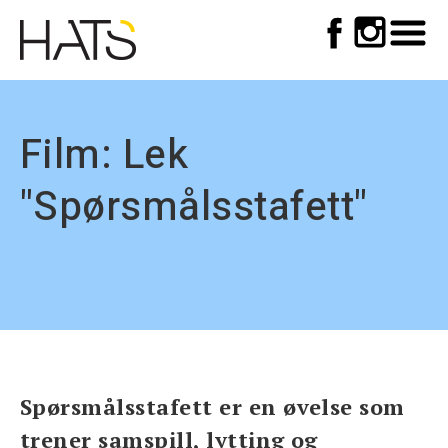
Top
Skip
to
meny
main
navigation
Film: Lek
"Spørsmålsstafett"
Spørsmålsstafett er en øvelse som
trener samspill, lytting og