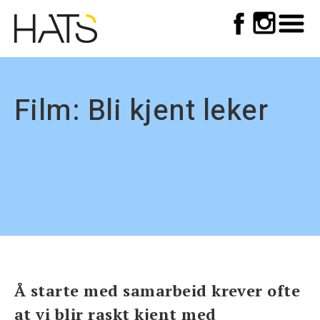
Top
Skip
to
meny
main
navigation
Film: Bli kjent leker
Å starte med samarbeid krever ofte
at vi blir raskt kjent med