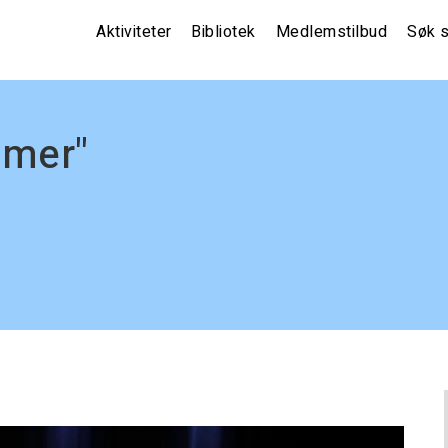
Main
Aktiviteter
Bibliotek
Medlemstilbud
Søk s
navigation
(non
front)
mmer"