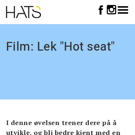
Top
Skip
to
meny
main
navigation
Film: Lek "Hot seat"
I denne øvelsen trener dere på å
utvikle, og bli bedre kjent med en