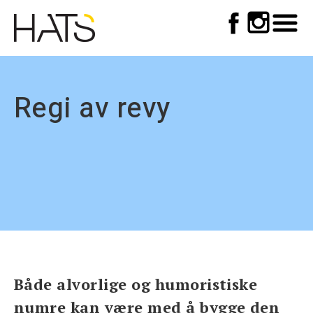
Top
Skip
to
meny
main
navigation
Regi av revy
Både alvorlige og humoristiske
numre kan være med å bygge den