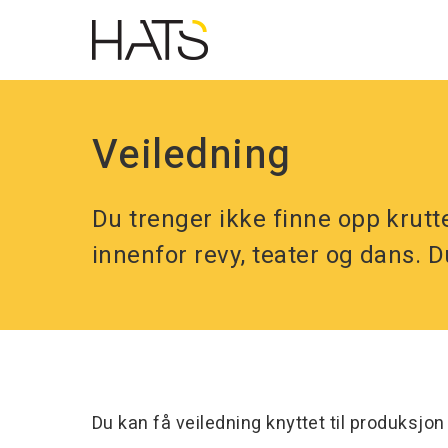
Skip
to
main
navigation
Veiledning
Du trenger ikke finne opp krutte
innenfor revy, teater og dans. 
Du kan få veiledning knyttet til produksjon 