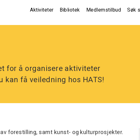
Main
Aktiviteter
Bibliotek
Medlemstilbud
Søk s
navigation
(non
front)
t for å organisere aktiviteter
Du kan få veiledning hos HATS!
av forestilling, samt kunst- og kulturprosjekter.