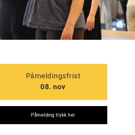
Påmeldingsfrist
08. nov
Påmelding trykk her