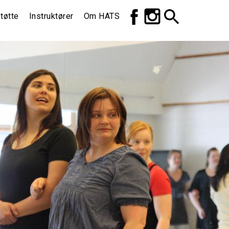
Top
tøtte
Instruktører
Om HATS
meny