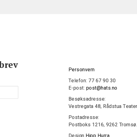
brev
Personvern
Telefon: 77 67 90 30
E-post:
post@hats.no
Besøksadresse:
Vestregata 48, Rådstua Teate
Postadresse:
Postboks 1216, 9262 Tromsø
Design
Hipp Hurra