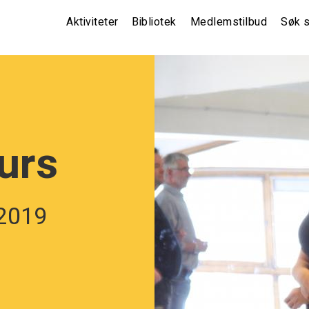
Main
Aktiviteter
Bibliotek
Medlemstilbud
Søk s
navigation
(non
front)
urs
 2019