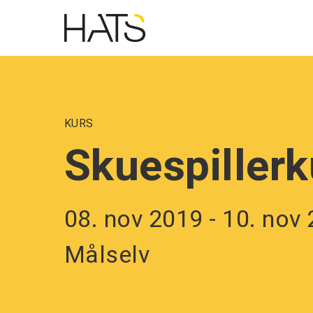
Skip
to
main
navigation
KURS
Skuespillerk
08. nov 2019 - 10. nov
Målselv