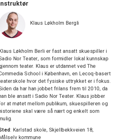
Instruktør
Klaus Løkholm Bergli
Klaus Løkholm Berli er fast ansatt skuespiller i
Sadio Nor Teater, som formidler lokal kunnskap
gjennom teater. Klaus er utdannet ved The
Commedia School i København, en Lecoq-basert
teaterskole hvor det fysiske uttrykket er i fokus.
Siden da har han jobbet frilans frem til 2010, da
han ble ansatt i Sadio Nor Teater. Klaus jobber
for at møtet mellom publikum, skuespilleren og
historiene skal være så nært og enkelt som
mulig.
Sted
: Karlstad skole, Skjellbekkveien 18,
Målselv kommune