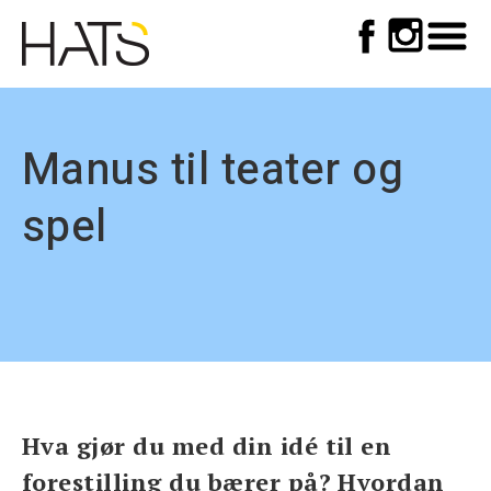
Top
Skip
to
meny
main
navigation
Manus til teater og
spel
Hva gjør du med din idé til en
forestilling du bærer på? Hvordan