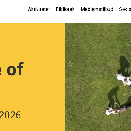
Main
Aktiviteter
Bibliotek
Medlemstilbud
Søk s
navigation
(non
front)
 of
 2026