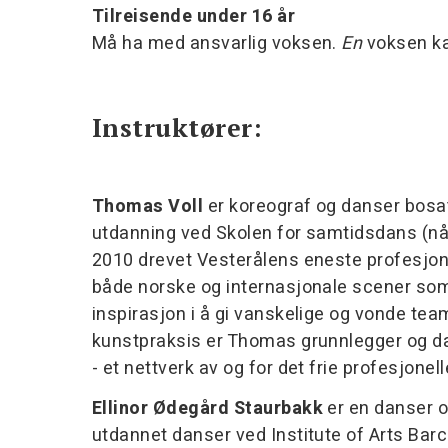
Tilreisende under 16 år
Må ha med ansvarlig voksen.
En
voksen kan
Instruktører:
Thomas Voll
er koreograf og danser bosat
utdanning ved Skolen for samtidsdans (nå
2010 drevet Vesterålens eneste profesj
både norske og internasjonale scener som 
inspirasjon i å gi vanskelige og vonde teame
kunstpraksis er Thomas grunnlegger og da
- et nettverk av og for det frie profesjone
Ellinor Ødegård Staurbakk
er en danser o
utdannet danser ved Institute of Arts Ba